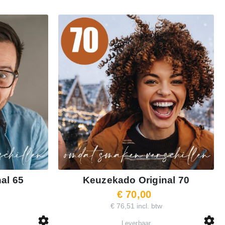
al 65
Keuzekado Original 70
€ 70,00
€ 76,51 incl. btw
Leverbaar