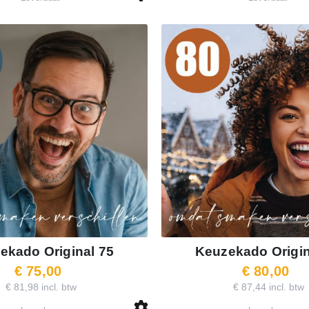
ekado Original 75
Keuzekado Origin
€ 75,00
€ 80,00
€ 81,98 incl. btw
€ 87,44 incl. btw