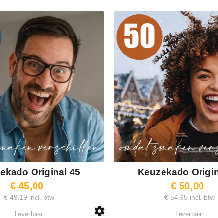
ekado Original 45
Keuzekado Origin
€ 45,00
€ 50,00
€ 49,19 incl. btw
€ 54,65 incl. btw
Leverbaar
Leverbaar