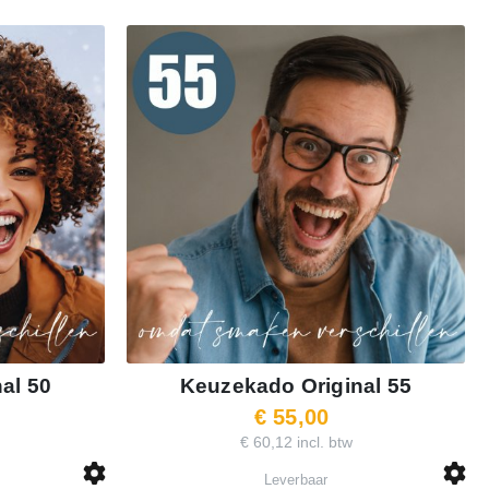
al 50
Keuzekado Original 55
€ 55,00
€ 60,12 incl. btw
Leverbaar