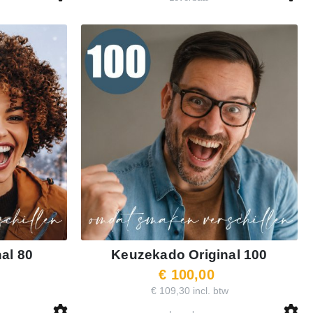
al 80
Keuzekado Original 100
€ 100,00
€ 109,30 incl. btw