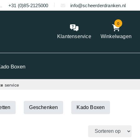
+31 (0)85-2125000
info@scheerderdranken.nl
0
Klantenservice
Winkelwagen
Kado Boxen
te
service
etten
Geschenken
Kado Boxen