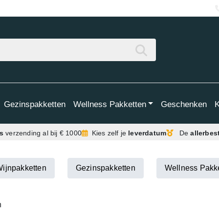
Gezinspakketten
Wellness Pakketten
Geschenken
is
verzending
al bij € 1000
Kies zelf je
leverdatum
De
allerbes
ijnpakketten
Gezinspakketten
Wellness Pakk
n