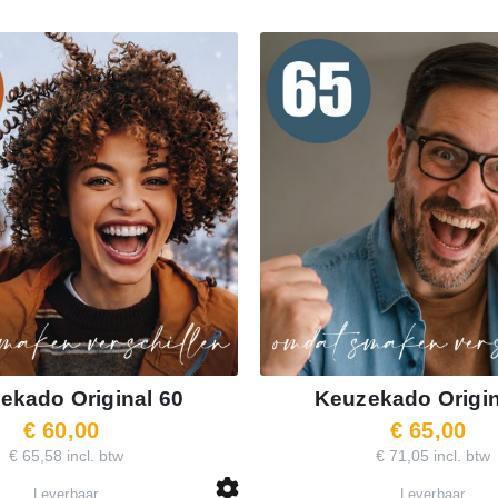
ekado Original 60
Keuzekado Origin
€ 60,00
€ 65,00
€ 65,58 incl. btw
€ 71,05 incl. btw
Leverbaar
Leverbaar